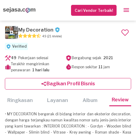
Cari Vendor Terbaik!
My Decoration
4.9
(21 review)
Verified
49
Pekerjaan selesai
Bergabung sejak
2021
Terakhir mengirimkan
Respon sekitar
11
jam
penawaran
1 hari lalu
Bagikan Profil Bisnis
Review
Ringkasan
Layanan
Album
• MY DECORATION bergerak di bidang interior dan eksterior decoration,
dengan harga terjangkau namun kwalitas nomor satu jenis-jenis interior
yang kami tawarkan : INTERIOR DECORATION : - Gordyn - Wooden blind
- Wallpaper - Slimin blind - Vitrase - Krey awning - Roman shade - Kasa