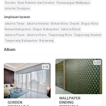
Gorden
Buat Kabinet dan Furnitur
Pemasangan Wallpaper
Interior Designer
Jangkauan layanan
Jakarta Timur
Jakarta Selatan
Bekasi Kota
Depok
Bogor Kota
Bekasi Kabupaten
Bogor Kabupaten
Jakarta Barat
Jakarta Pusat
Jakarta Utara
Tangerang Kota
Tangerang Selatan
Tangerang Kabupaten
Karawang
Album
1 / 13
1 / 12
WALLPAPER
GORDEN
DINDING