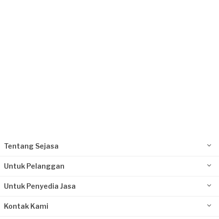
Kurang dari Rp1.000.000
Mutiara requested Epoxy Lantai
Lebih dari 3 tahun yang lalu
Tangerang Selatan, Banten
Request Fulfilled
Rp1.000.001 - Rp2.500.000
Tentang Sejasa
Untuk Pelanggan
Untuk Penyedia Jasa
Kontak Kami