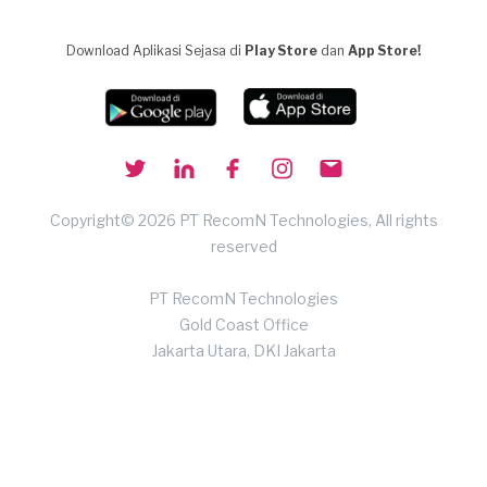
Download Aplikasi Sejasa di
Play Store
dan
App Store!
Copyright© 2026 PT RecomN Technologies, All rights
reserved
PT RecomN Technologies
Gold Coast Office
Jakarta Utara, DKI Jakarta