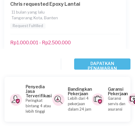
Chris requested Epoxy Lantai
11 bulan yang lalu
Tangerang Kota, Banten
Request Fulfilled
Rp1.000.001 - Rp2.500.000
Nafisha requested Epoxy Lantai
DAPATKAN
PENAWARAN
Sekitar setahun yang lalu
Tangerang Selatan, Banten
Request Fulfilled
Penyedia
Bandingkan
Garansi
Jasa
Pekerjaan
Pekerjaan
Terverifikasi
Lebih dari 4
Garansi
Peringkat
Kurang dari Rp1.000.000
pekerjaan
servis dan
bintang 4 atau
dalam 24 jam
asuransi
lebih tinggi
Bosha Cahya requested Epoxy Lantai
Sekitar setahun yang lalu