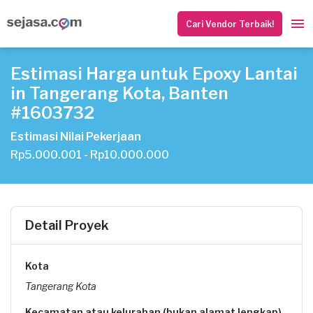
Cari Vendor Terbaik!
Estimasi Harga untuk Epoxy Lantai
in Tangerang Kota, Banten
#1603732
Estimasi Nilai Pekerjaan
Rp5.000.001 - Rp10.000.000
Detail Proyek
Kota
Tangerang Kota
Kecamatan atau kelurahan (bukan alamat lengkap)