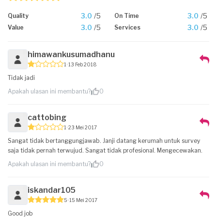
3.0
/5
3.0
/5
Quality
On Time
3.0
/5
3.0
/5
Value
Services
himawankusumadhanu
1
13 Feb 2018
Tidak jadi
Apakah ulasan ini membantu?
0
cattobing
1
23 Mei 2017
Sangat tidak bertanggungjawab. Janji datang kerumah untuk survey
saja tidak pernah terwujud. Sangat tidak profesional. Mengecewakan.
Apakah ulasan ini membantu?
0
iskandar105
5
15 Mei 2017
Good job