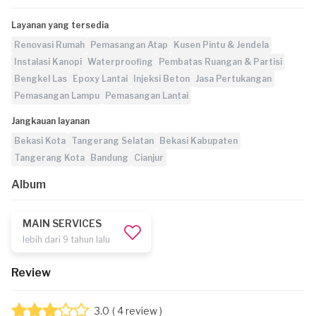
Layanan yang tersedia
Renovasi Rumah
Pemasangan Atap
Kusen Pintu & Jendela
Instalasi Kanopi
Waterproofing
Pembatas Ruangan & Partisi
Bengkel Las
Epoxy Lantai
Injeksi Beton
Jasa Pertukangan
Pemasangan Lampu
Pemasangan Lantai
Jangkauan layanan
Bekasi Kota
Tangerang Selatan
Bekasi Kabupaten
Tangerang Kota
Bandung
Cianjur
Album
MAIN SERVICES
lebih dari 9 tahun lalu
Review
3.0
( 4 review )