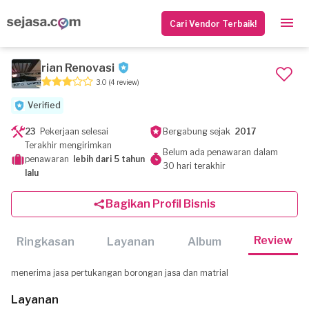
Cari Vendor Terbaik!
rian Renovasi
3.0
(4 review)
Verified
23
Pekerjaan selesai
Bergabung sejak
2017
Terakhir mengirimkan
Belum ada penawaran dalam
penawaran
lebih dari 5 tahun
30 hari terakhir
lalu
Bagikan Profil Bisnis
Review
Ringkasan
Layanan
Album
menerima jasa pertukangan borongan jasa dan matrial
Layanan