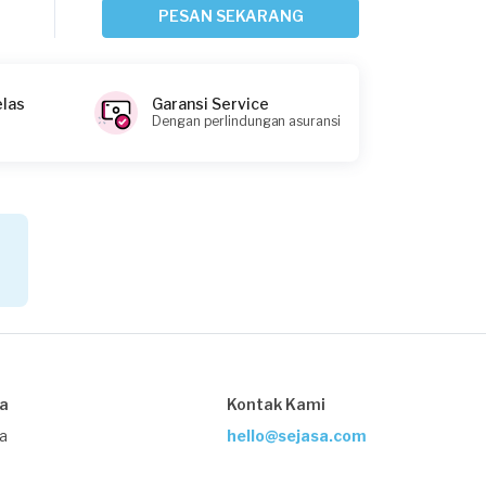
Jakarta Barat, Jakarta
PESAN SEKARANG
Request Fulfilled
elas
Garansi Service
Dengan perlindungan asuransi
Agnes requested Daily Cleaning
Sekitar 9 jam yang lalu
Jakarta Barat, Jakarta
Request Fulfilled
Fenny requested Daily Cleaning
Sekitar 10 jam yang lalu
Jakarta Barat, Jakarta
sa
Kontak Kami
Request Fulfilled
ja
hello@sejasa.com