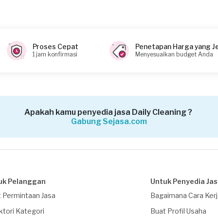
Proses Cepat
Penetapan Harga yang J
1 jam konfirmasi
Menyesuaikan budget Anda
Apakah kamu penyedia jasa Daily Cleaning ?
Gabung Sejasa.com
uk Pelanggan
Untuk Penyedia Ja
 Permintaan Jasa
Bagaimana Cara Ker
ktori Kategori
Buat Profil Usaha