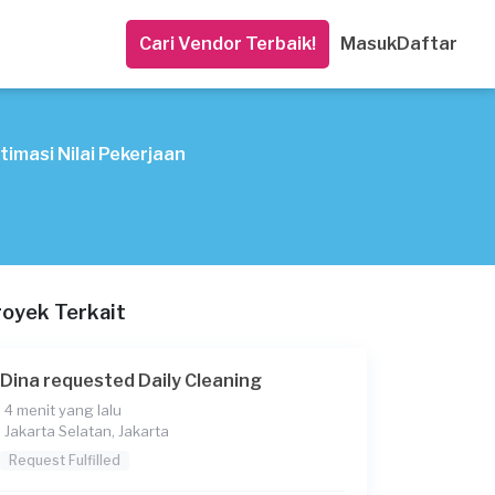
Cari Vendor Terbaik!
Masuk
Daftar
timasi Nilai Pekerjaan
royek Terkait
Dina requested Daily Cleaning
4 menit yang lalu
Jakarta Selatan, Jakarta
Request Fulfilled