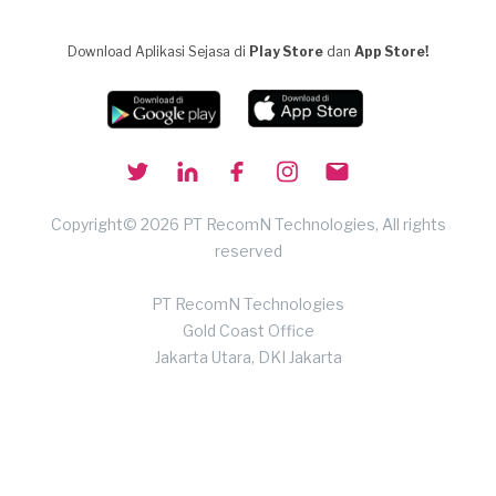
Download Aplikasi Sejasa di
Play Store
dan
App Store!
Copyright© 2026 PT RecomN Technologies, All rights
reserved
PT RecomN Technologies
Gold Coast Office
Jakarta Utara, DKI Jakarta