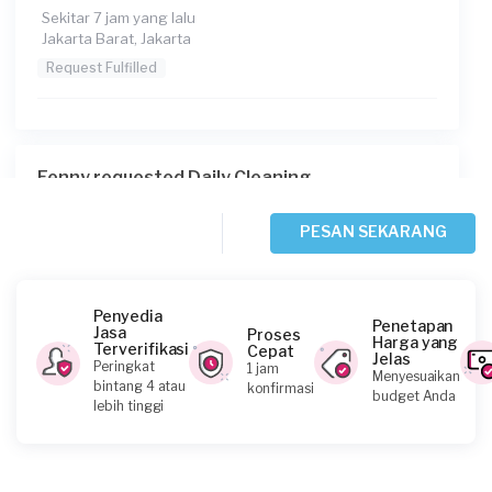
Sekitar 7 jam yang lalu
Jakarta Barat, Jakarta
Request Fulfilled
Fenny requested Daily Cleaning
Sekitar 8 jam yang lalu
Jakarta Barat, Jakarta
PESAN SEKARANG
Request Fulfilled
Penyedia
Penetapan
Jasa
Proses
Harga yang
Terverifikasi
Cepat
Jelas
Claudia requested Daily Cleaning
Peringkat
1 jam
Menyesuaikan
bintang 4 atau
konfirmasi
Sekitar 8 jam yang lalu
budget Anda
lebih tinggi
Jakarta Timur, Jakarta
Request Fulfilled