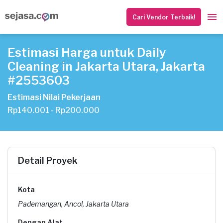
Cari Vendor Terbaik!
Estimasi Harga untuk Daily
Cleaning in Jakarta Utara, Jakarta
#2553603
Estimasi Nilai Pekerjaan
Rp140.001 - Rp200.000
Detail Proyek
Kota
Pademangan, Ancol, Jakarta Utara
Dengan Alat