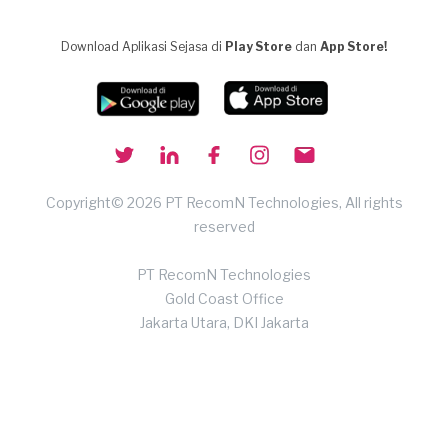
Download Aplikasi Sejasa di
Play Store
dan
App Store!
Copyright© 2026 PT RecomN Technologies, All rights
reserved
PT RecomN Technologies
Gold Coast Office
Jakarta Utara, DKI Jakarta