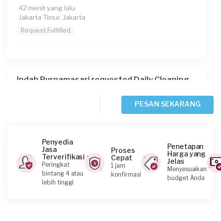
42 menit yang lalu
Jakarta Timur, Jakarta
Request Fulfilled
Indah Purnamasari requested Daily Cleaning
Sekitar satu jam yang lalu
Jakarta Selatan, Jakarta
PESAN SEKARANG
Request Fulfilled
Penyedia
Penetapan
Jasa
Proses
Harga yang
Terverifikasi
Cepat
Jelas
Huge Dental requested Daily Cleaning
Peringkat
1 jam
Menyesuaikan
bintang 4 atau
konfirmasi
Sekitar satu jam yang lalu
budget Anda
lebih tinggi
Jakarta Selatan, Jakarta
Request Fulfilled