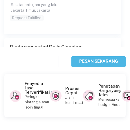
Sekitar satu jam yang lalu
Jakarta Timur, Jakarta
Request Fulfilled
Dinda requested Daily Cleaning
Sekitar 2 jam yang lalu
Jakarta Selatan, Jakarta
PESAN SEKARANG
Request Fulfilled
Penyedia
Penetapan
Jasa
Proses
Harga yang
Terverifikasi
Cepat
Jelas
Deby Panjaitan requested Daily Cleaning
Peringkat
1 jam
Menyesuaikan
bintang 4 atau
konfirmasi
Sekitar 2 jam yang lalu
budget Anda
lebih tinggi
Jakarta Timur, Jakarta
Request Fulfilled