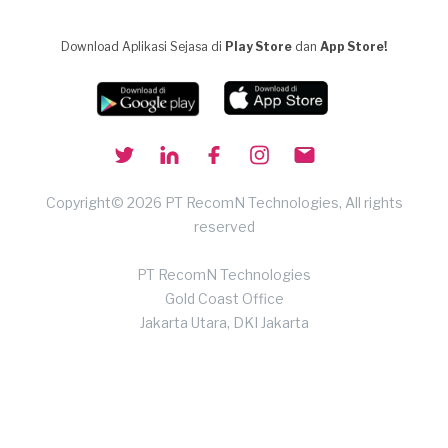
Download Aplikasi Sejasa di
Play Store
dan
App Store!
Copyright© 2026 PT RecomN Technologies, All rights
reserved
PT RecomN Technologies
Gold Coast Office
Jakarta Utara, DKI Jakarta