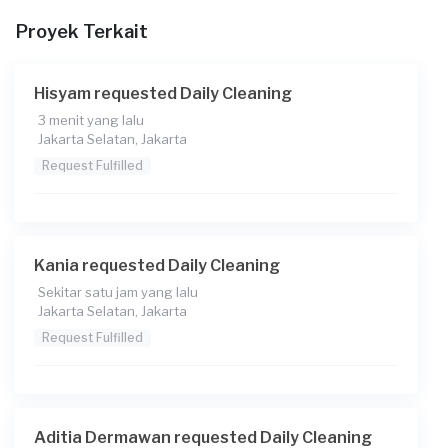
sapu pel dan lap kca serta lap semua barang* (rak, dll) ini
Proyek Terkait
toko ya bkn rmh
Hisyam requested Daily Cleaning
3 menit yang lalu
Jakarta Selatan, Jakarta
Request Fulfilled
Kania requested Daily Cleaning
Sekitar satu jam yang lalu
Jakarta Selatan, Jakarta
Request Fulfilled
Aditia Dermawan requested Daily Cleaning