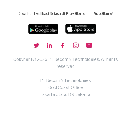
Download Aplikasi Sejasa di
Play Store
dan
App Store!
Copyright© 2026 PT RecomN Technologies, All rights
reserved
PT RecomN Technologies
Gold Coast Office
Jakarta Utara, DKI Jakarta