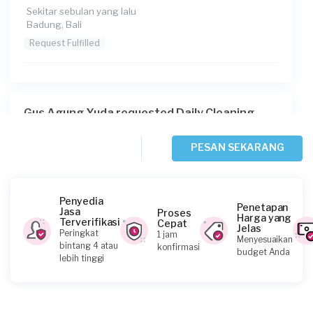
Sekitar sebulan yang lalu
Badung, Bali
Request Fulfilled
Gus Agung Yuda requested Daily Cleaning
2 bulan yang lalu
Denpasar, Bali
PESAN SEKARANG
Request Fulfilled
Penyedia
Penetapan
Jasa
Proses
Harga yang
Terverifikasi
Cepat
Jelas
Chika Octavia requested Daily Cleaning
Peringkat
1 jam
Menyesuaikan
bintang 4 atau
konfirmasi
2 bulan yang lalu
budget Anda
lebih tinggi
Badung, Bali
Request Fulfilled