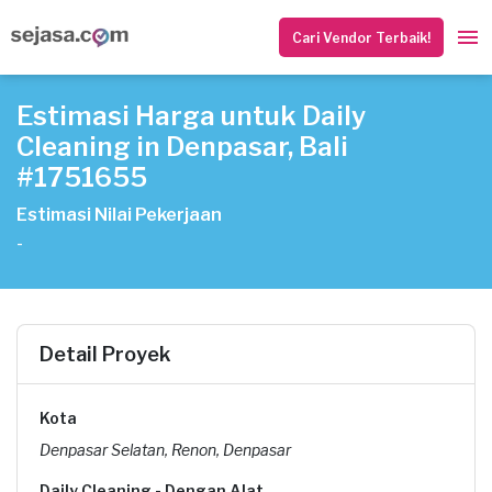
Cari Vendor Terbaik!
Estimasi Harga untuk Daily
Cleaning in Denpasar, Bali
#1751655
Estimasi Nilai Pekerjaan
-
Detail Proyek
Kota
Denpasar Selatan, Renon, Denpasar
Daily Cleaning - Dengan Alat