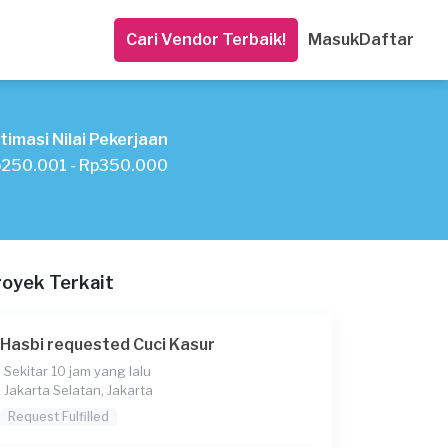
Cari Vendor Terbaik!
Masuk
Daftar
timasi Nilai Pekerjaan
250.001 - Rp350.000
royek Terkait
Hasbi requested Cuci Kasur
Sekitar 10 jam yang lalu
Jakarta Selatan, Jakarta
Request Fulfilled