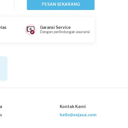
Jakarta Selatan, Jakarta
PESAN SEKARANG
Request Fulfilled
elas
Garansi Service
Dengan perlindungan asuransi
Andi Pasha requested Cuci Kasur
6 hari yang lalu
Jakarta Barat, Jakarta
Request Fulfilled
Sarah Marbun requested Cuci Kasur
9 hari yang lalu
Jakarta Timur, Jakarta
sa
Kontak Kami
Request Fulfilled
ja
hello@sejasa.com