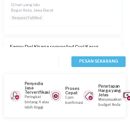
11 hari yang lalu
Bogor Kota, Jawa Barat
Request Fulfilled
Fanny Dwi Kirana requested Cuci Kasur
18 hari yang lalu
Depok, Jawa Barat
PESAN SEKARANG
Request Fulfilled
Penyedia
Penetapan
Jasa
Proses
Harga yang
Terverifikasi
Cepat
Jelas
Bima Mahesa requested Cuci Kasur
Peringkat
1 jam
Menyesuaikan
bintang 4 atau
konfirmasi
23 hari yang lalu
budget Anda
lebih tinggi
Depok, Jawa Barat
Request Fulfilled