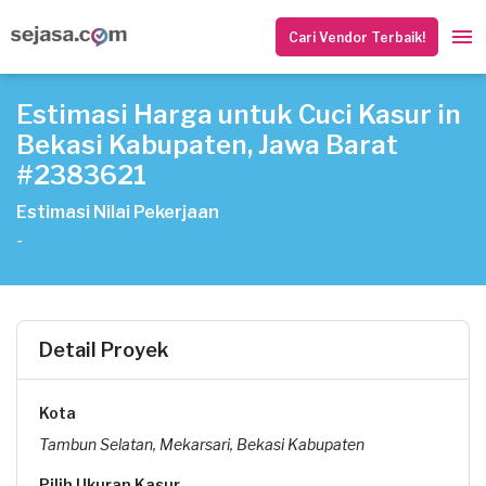
Cari Vendor Terbaik!
Estimasi Harga untuk Cuci Kasur in
Bekasi Kabupaten, Jawa Barat
#2383621
Estimasi Nilai Pekerjaan
-
Detail Proyek
Kota
Tambun Selatan, Mekarsari, Bekasi Kabupaten
Pilih Ukuran Kasur