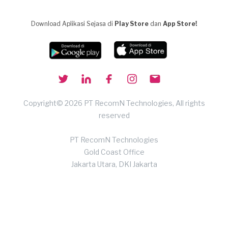
Download Aplikasi Sejasa di
Play Store
dan
App Store!
Copyright© 2026 PT RecomN Technologies, All rights
reserved
PT RecomN Technologies
Gold Coast Office
Jakarta Utara, DKI Jakarta