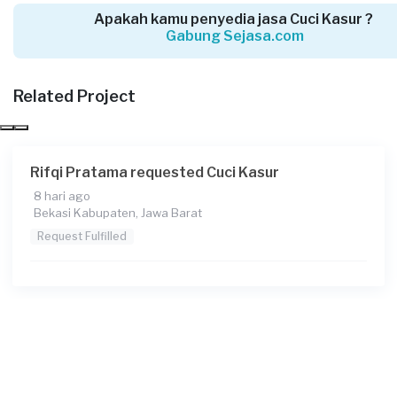
Apakah kamu penyedia jasa Cuci Kasur ?
Gabung Sejasa.com
52zqsp7ncy requested Cuci Kasur
27 hari yang lalu
Bogor Kabupaten, Jawa Barat
Related Project
Request Fulfilled
Rifqi Pratama requested Cuci Kasur
8 hari ago
Shella Isma requested Cuci Kasur
Bekasi Kabupaten, Jawa Barat
29 hari yang lalu
Request Fulfilled
Bogor Kabupaten, Jawa Barat
Request Fulfilled
Indri requested Cuci Kasur
Sekitar sebulan yang lalu
Bekasi Kota, Jawa Barat