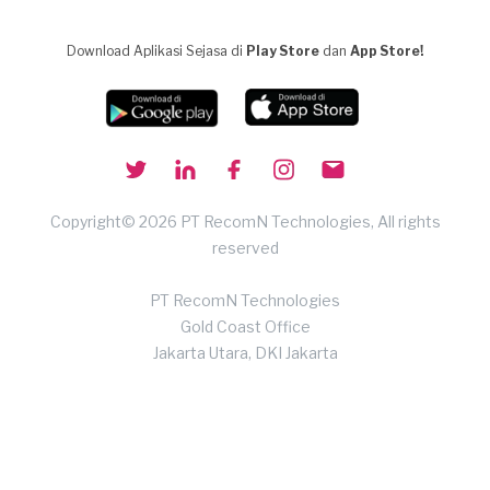
Download Aplikasi Sejasa di
Play Store
dan
App Store!
Copyright© 2026 PT RecomN Technologies, All rights
reserved
PT RecomN Technologies
Gold Coast Office
Jakarta Utara, DKI Jakarta