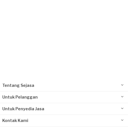
Kurang dari Rp1.000.000
Ibu Diaz requested Bengkel Las
Sekitar sebulan yang lalu
Jakarta Selatan, Jakarta
Request Fulfilled
Kurang dari Rp1.000.000
Tentang Sejasa
Untuk Pelanggan
Untuk Penyedia Jasa
Kontak Kami