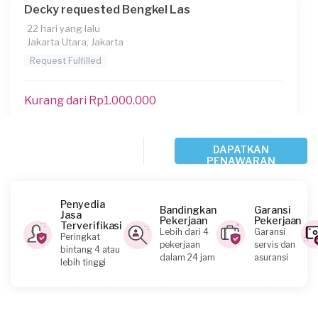
Decky requested Bengkel Las
22 hari yang lalu
Jakarta Utara, Jakarta
Request Fulfilled
Kurang dari Rp1.000.000
Jaya requested Bengkel Las
DAPATKAN
PENAWARAN
28 hari yang lalu
Jakarta Barat, Jakarta
Request Fulfilled
Penyedia
Bandingkan
Garansi
Jasa
Pekerjaan
Pekerjaan
Terverifikasi
Lebih dari 4
Garansi
Peringkat
Kurang dari Rp1.000.000
pekerjaan
servis dan
bintang 4 atau
dalam 24 jam
asuransi
lebih tinggi
Syahbi Aulio requested Bengkel Las
Sekitar sebulan yang lalu