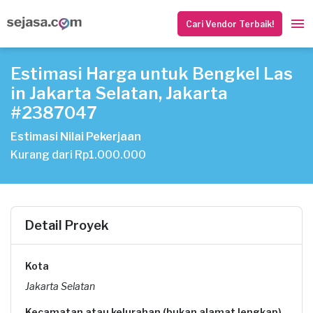
Cari Vendor Terbaik!
Estimasi Harga untuk Bengkel Las
in Jakarta Selatan, Jakarta
#2387047
Estimasi Nilai Pekerjaan
Kurang dari Rp1.000.000
Detail Proyek
Kota
Jakarta Selatan
Kecamatan atau kelurahan (bukan alamat lengkap)