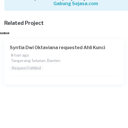
Gabung Sejasa.com
Yessy26 requested Ahli Kunci
Sekitar sebulan yang lalu
Tangerang Selatan, Banten
Related Project
Request Fulfilled
Syntia Dwi Oktaviana requested Ahli Kunci
8 hari ago
Rony requested Ahli Kunci
Tangerang Selatan, Banten
Sekitar sebulan yang lalu
Request Fulfilled
Tangerang Selatan, Banten
Request Fulfilled
Aaini requested Ahli Kunci
Sekitar sebulan yang lalu
Tangerang Kota, Banten
Request Fulfilled