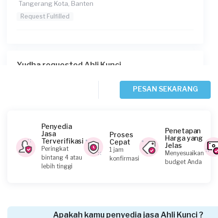
Tangerang Kota, Banten
Request Fulfilled
Yudha requested Ahli Kunci
28 hari yang lalu
Tangerang Selatan, Banten
PESAN SEKARANG
Request Fulfilled
Penyedia
Penetapan
Jasa
Proses
Harga yang
Terverifikasi
Cepat
Jelas
Anka Raharja requested Ahli Kunci
Peringkat
1 jam
Menyesuaikan
bintang 4 atau
konfirmasi
30 hari yang lalu
budget Anda
lebih tinggi
Tangerang Kabupaten, Banten
Request Fulfilled
Apakah kamu penyedia jasa Ahli Kunci ?