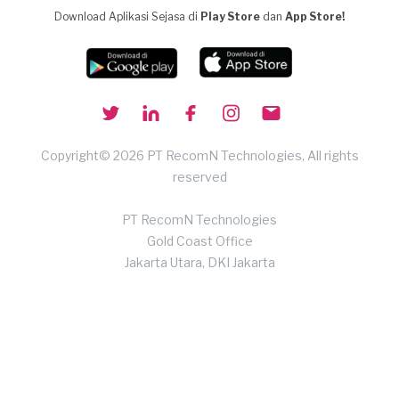
Download Aplikasi Sejasa di
Play Store
dan
App Store!
Copyright© 2026 PT RecomN Technologies, All rights
reserved
PT RecomN Technologies
Gold Coast Office
Jakarta Utara, DKI Jakarta