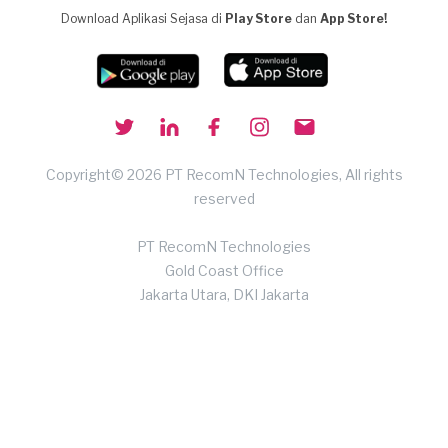
Download Aplikasi Sejasa di
Play Store
dan
App Store!
Copyright© 2026 PT RecomN Technologies, All rights
reserved
PT RecomN Technologies
Gold Coast Office
Jakarta Utara, DKI Jakarta