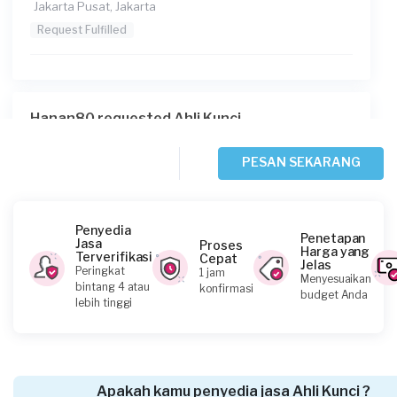
Jakarta Pusat, Jakarta
Request Fulfilled
Hanan80 requested Ahli Kunci
3 hari yang lalu
Jakarta Selatan, Jakarta
PESAN SEKARANG
Request Fulfilled
Penyedia
Penetapan
Jasa
Proses
Harga yang
Terverifikasi
Cepat
Jelas
Euis Novita requested Ahli Kunci
Peringkat
1 jam
Menyesuaikan
bintang 4 atau
konfirmasi
3 hari yang lalu
budget Anda
lebih tinggi
Jakarta Pusat, Jakarta
Request Fulfilled
Apakah kamu penyedia jasa Ahli Kunci ?