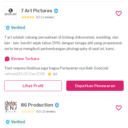
7 Art Pictures
5.0
( 1 review )
Verified
7 art adalah cabang perusahaan di bidang dokumetasi, wedding, dan
lain - lain. berdiri sejak tahun 1996 dengan tenaga ahli yang propesional,
serta terus mengikuti perkembangan photography di saat ini, kami
selalu update dan terus berinovasi dalam bidang photography baik dari
Review Terbaru
segi alat, hasil akhir, dan tenaga-tenaga profesional yang fresh dan
berkualitas, dengan standart broadcsting. dan kami dapat memenuhi
'Fast respons Hasilnya juga bagus Parlayanan nya Baik Good job '
seluruh kebutuhan dokumentasi yang klien inginkan.
rahman129,
05 Des 2018
5,0
Lihat Profil
Dapatkan Penawaran
86 Production
0.0
( 0 review )
Verified