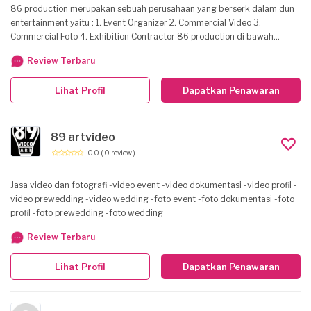
86 production merupakan sebuah perusahaan yang berserk dalam dun
entertainment yaitu : 1. Event Organizer 2. Commercial Video 3.
Commercial Foto 4. Exhibition Contractor 86 production di bawah
naungan PT. Satria Persada Bersama dengan npwp 02.699.970.6-
Review Terbaru
609.000
Lihat Profil
Dapatkan Penawaran
89 artvideo
0.0
( 0 review )
Jasa video dan fotografi -video event -video dokumentasi -video profil -
video prewedding -video wedding -foto event -foto dokumentasi -foto
profil -foto prewedding -foto wedding
Review Terbaru
Lihat Profil
Dapatkan Penawaran