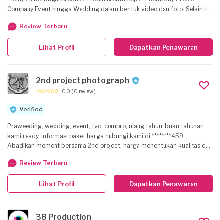
Company Event hingga Wedding dalam bentuk video dan foto. Selain itu
untuk menopang unsur estetika suatu acara, kami juga menyediakan
Review Terbaru
jasa dekorasi untuk memperdalam suasana dan momen indah yang
diimpikan pada suatu kegiatan. Dengan setiap layanan ini, kami dapat
Lihat Profil
Dapatkan Penawaran
membantu anda untuk mengabadikan setiap momen terbaik.
2nd project photograph
0.0
( 0 review )
Verified
Praweeding, wedding, event, tvc, compro, ulang tahun, buku tahunan
kami ready. Informasi paket harga hubungi kami di ********459.
Abadikan moment bersama 2nd project, harga menentukan kualitas dan
nikmati bonus yg kami berikan. Segera hubungi kami di jamin hasil yg
Review Terbaru
kami berikan akan membuat anda puas!! #salamjepret
Lihat Profil
Dapatkan Penawaran
38 Production