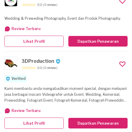
0.0
( 0 review )
Wedding & Preweding Photography, Event dan Produk Photography.
Review Terbaru
Lihat Profil
Dapatkan Penawaran
3DProduction
0.0
( 0 review )
Verified
Kami membantu anda mengabadikan moment special, dengan melayani
jasa berbagai macam Videografer untuk Event, Wedding, Komersial,
Prewedding, Fotografi Event, Fotografi Komersial, Fotografi Prewedding,
Photo Booth dan Event MC, Dan membantu produk anda menjadi lebih
Review Terbaru
menarik dengan jasa Fotografi Produk, maupun Fotografi Makanan.
Lihat Profil
Dapatkan Penawaran