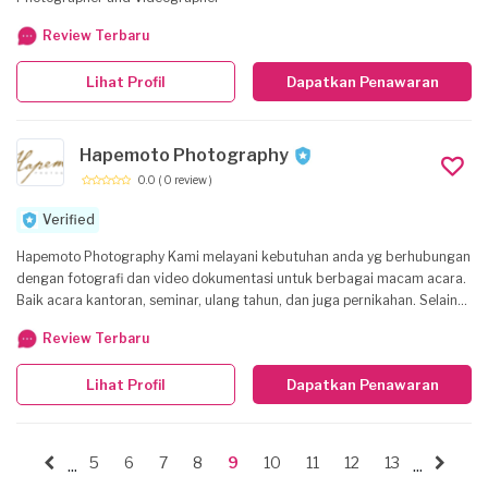
Review Terbaru
Lihat Profil
Dapatkan Penawaran
Hapemoto Photography
0.0
( 0 review )
Verified
Hapemoto Photography Kami melayani kebutuhan anda yg berhubungan
dengan fotografi dan video dokumentasi untuk berbagai macam acara.
Baik acara kantoran, seminar, ulang tahun, dan juga pernikahan. Selain
itu kami juga menyediakan jada Photobooth dan juga segala bentuk jasa
Review Terbaru
fotografi lainnya seperti produk, prewedding, dll.
Lihat Profil
Dapatkan Penawaran
5
6
7
8
9
10
11
12
13
...
...