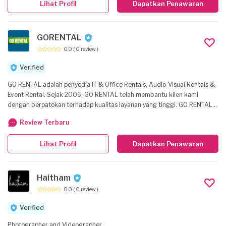
Lihat Profil
Dapatkan Penawaran
GORENTAL
0.0
( 0 review )
Verified
GO RENTAL adalah penyedia IT & Office Rentals, Audio-Visual Rentals &
Event Rental. Sejak 2006, GO RENTAL telah membantu klien kami
dengan berpatokan terhadap kualitas layanan yang tinggi. GO RENTAL
berfokus terhadap Penyedia Layanan Terbaik dan menggunakan
Review Terbaru
hardware dengan teknologi terbaik. Dengan VISI tersebut pada benak
kami, percayakan bisnis Anda dengan menghubungi sales kami yang
Lihat Profil
Dapatkan Penawaran
ramah dan berpengalaman. Lalu, dengan Prosedur Quality Check kami
untuk memastikan kualitas layanan IT & Office Rental, Audio-Visual
Rental & Event Rental kami.
Haitham
0.0
( 0 review )
Verified
Photographer and Videographer