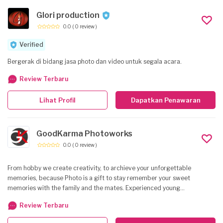
Glori production
0.0
( 0 review )
Verified
Bergerak di bidang jasa photo dan video untuk segala acara.
Review Terbaru
Lihat Profil
Dapatkan Penawaran
GoodKarma Photoworks
0.0
( 0 review )
From hobby we create creativity, to archieve your unforgettable
memories, because Photo is a gift to stay remember your sweet
memories with the family and the mates. Experienced young
photographers. Range Price : Rp. 3.000.000 - Rp. 25.000.000
Review Terbaru
Perfection is no Coincidence Calvin Shidqie ********15 BBM Pin : CalvinGK