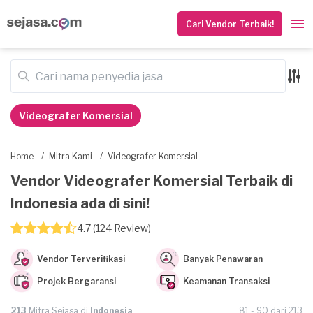
Cari Vendor Terbaik!
Videografer Komersial
Home
/
Mitra Kami
/
Videografer Komersial
Vendor Videografer Komersial Terbaik di
Indonesia ada di sini!
4.7 (124 Review)
Vendor Terverifikasi
Banyak Penawaran
Projek Bergaransi
Keamanan Transaksi
213
Mitra Sejasa di
Indonesia
81 - 90 dari 213