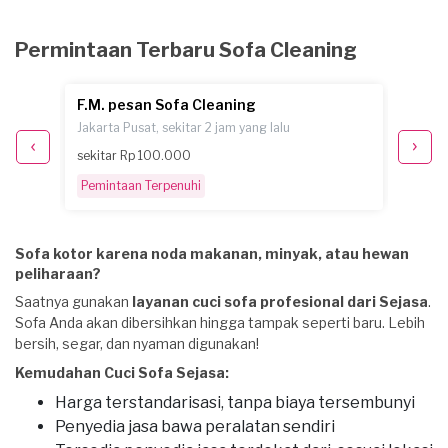
Permintaan Terbaru Sofa Cleaning
F.M. pesan Sofa Cleaning
G. pe
Jakarta Pusat, sekitar 2 jam yang lalu
Jakarta
sekitar Rp 100.000
Rp 500
Pemintaan Terpenuhi
Selesa
Sofa kotor karena noda makanan, minyak, atau hewan
peliharaan?
Saatnya gunakan
layanan cuci sofa profesional dari Sejasa
.
Sofa Anda akan dibersihkan hingga tampak seperti baru. Lebih
bersih, segar, dan nyaman digunakan!
Kemudahan Cuci Sofa Sejasa:
Harga terstandarisasi, tanpa biaya tersembunyi
Penyedia jasa bawa peralatan sendiri