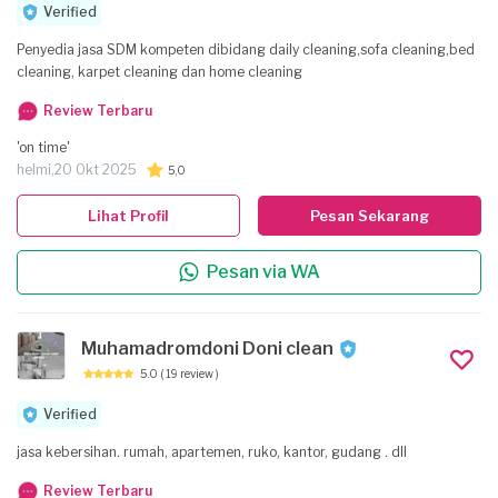
Verified
Penyedia jasa SDM kompeten dibidang daily cleaning,sofa cleaning,bed
cleaning, karpet cleaning dan home cleaning
Review Terbaru
'on time'
helmi,
20 Okt 2025
5,0
Lihat Profil
Pesan Sekarang
Pesan via WA
Muhamadromdoni Doni clean
5.0
( 19 review )
Verified
jasa kebersihan. rumah, apartemen, ruko, kantor, gudang . dll
Review Terbaru