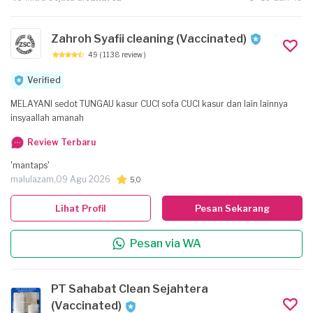
Zahroh Syafii cleaning (Vaccinated)
4.9
( 1138 review )
Verified
MELAYANI sedot TUNGAU kasur CUCI sofa CUCI kasur dan lain lainnya
insyaallah amanah
Review Terbaru
'mantaps'
malulazam,
09 Agu 2026
5,0
Lihat Profil
Pesan Sekarang
Pesan via WA
PT Sahabat Clean Sejahtera
(Vaccinated)