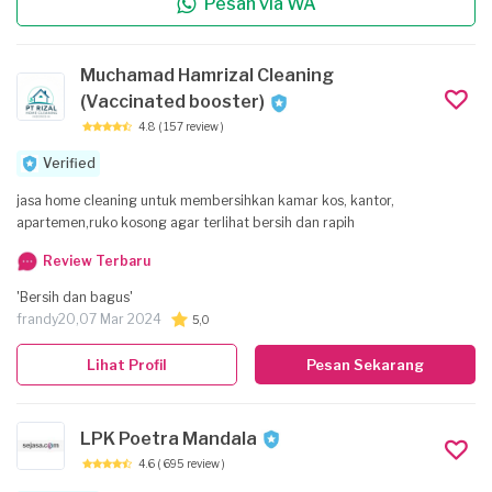
Pesan via WA
Muchamad Hamrizal Cleaning
(Vaccinated booster)
4.8
( 157 review )
Verified
jasa home cleaning untuk membersihkan kamar kos, kantor,
apartemen,ruko kosong agar terlihat bersih dan rapih
Review Terbaru
'Bersih dan bagus'
frandy20,
07 Mar 2024
5,0
Lihat Profil
Pesan Sekarang
LPK Poetra Mandala
4.6
( 695 review )