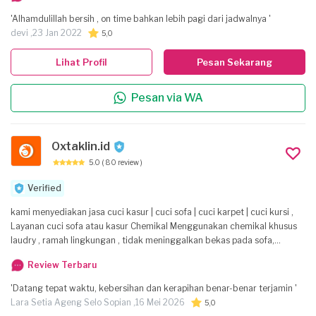
'Alhamdulillah bersih , on time bahkan lebih pagi dari jadwalnya '
devi ,
23 Jan 2022
5,0
Lihat Profil
Pesan Sekarang
Pesan via WA
Oxtaklin.id
5.0
( 80 review )
Verified
kami menyediakan jasa cuci kasur | cuci sofa | cuci karpet | cuci kursi ,
Layanan cuci sofa atau kasur Chemikal Menggunakan chemikal khusus
laudry , ramah lingkungan , tidak meninggalkan bekas pada sofa,
dengan staff cleaner berpengalaman bidangnya kami menjangkau area
Review Terbaru
Jabodetabek tanpa biyaya tambahan transportasi 🙏😊 untuk semua
pekerjaan yang kami telah lakukan bergaransi 3 hari setelah pekerjaan
'Datang tepat waktu, kebersihan dan kerapihan benar-benar terjamin '
(syarat dan ketentuan berlaku) jadi jangan khawatir lagi kasur atau sofa
Lara Setia Ageng Selo Sopian ,
16 Mei 2026
5,0
nya masih bau setelah di cuci . karena kami mengutamakan kepuasan