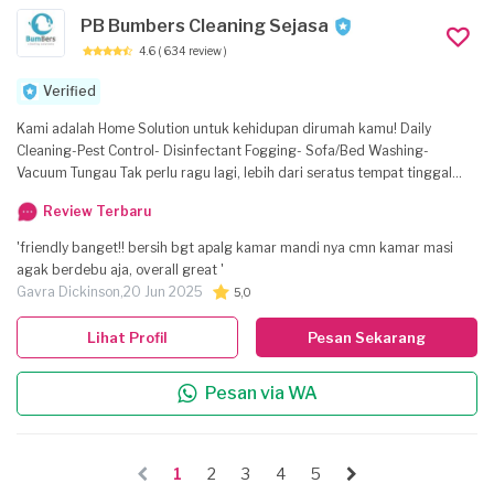
PB Bumbers Cleaning Sejasa
4.6
( 634 review )
Verified
Kami adalah Home Solution untuk kehidupan dirumah kamu! Daily
Cleaning-Pest Control- Disinfectant Fogging- Sofa/Bed Washing-
Vacuum Tungau Tak perlu ragu lagi, lebih dari seratus tempat tinggal
kami "hidupkan", KEBERSIHAN ADALAH KEBAHAGIAN!
Review Terbaru
'friendly banget!! bersih bgt apalg kamar mandi nya cmn kamar masi
agak berdebu aja, overall great '
Gavra Dickinson,
20 Jun 2025
5,0
Lihat Profil
Pesan Sekarang
Pesan via WA
1
2
3
4
5