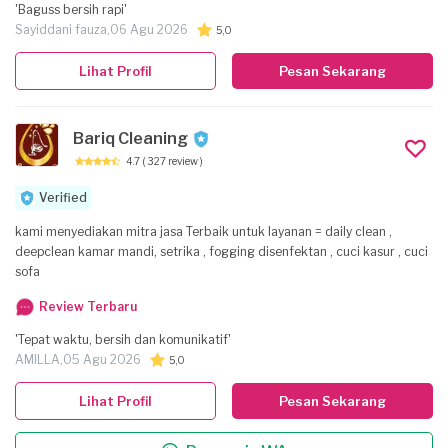
'Baguss bersih rapi'
Sayiddani fauza,
06 Agu 2026
5,0
Lihat Profil
Pesan Sekarang
Bariq Cleaning
4.7
( 327 review )
Verified
kami menyediakan mitra jasa Terbaik untuk layanan = daily clean ,
deepclean kamar mandi, setrika , fogging disenfektan , cuci kasur , cuci
sofa
Review Terbaru
'Tepat waktu, bersih dan komunikatif'
AMILLA,
05 Agu 2026
5,0
Lihat Profil
Pesan Sekarang