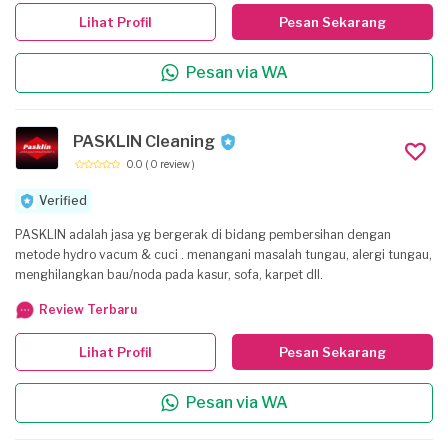
pelanggan 🙏 kami juga menyediakan layanan sedot tungau untuk
Lihat Profil
Pesan Sekarang
perawatan rutin kasur sofa gorden , dengan memakai mesin
hydrovacum khusus untuk kasur sofa dan soft furnitur lain nya untuk
Pesan via WA
membasmi tungau kasur debu dan bakteri lain nya yang berada di kasur
PASKLIN Cleaning
0.0
( 0 review )
Verified
PASKLIN adalah jasa yg bergerak di bidang pembersihan dengan
metode hydro vacum & cuci . menangani masalah tungau, alergi tungau,
menghilangkan bau/noda pada kasur, sofa, karpet dll.
Review Terbaru
Lihat Profil
Pesan Sekarang
Pesan via WA