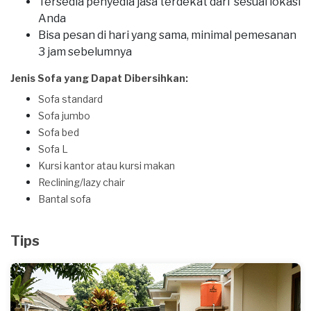
Tersedia penyedia jasa terdekat dari sesuai lokasi
Anda
Bisa pesan di hari yang sama, minimal pemesanan
3 jam sebelumnya
Jenis Sofa yang Dapat Dibersihkan:
Sofa standard
Sofa jumbo
Sofa bed
Sofa L
Kursi kantor atau kursi makan
Reclining/lazy chair
Bantal sofa
Tips