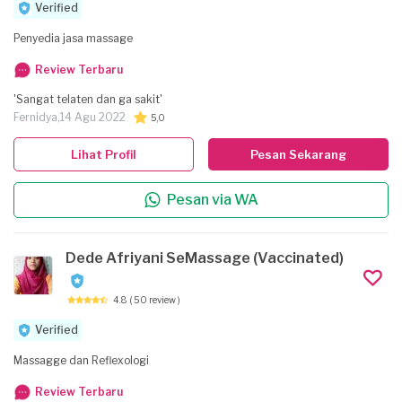
Verified
Penyedia jasa massage
Review Terbaru
'Sangat telaten dan ga sakit'
Fernidya,
14 Agu 2022
5,0
Lihat Profil
Pesan Sekarang
Pesan via WA
Dede Afriyani SeMassage (Vaccinated)
4.8
( 50 review )
Verified
Massagge dan Reflexologi
Review Terbaru