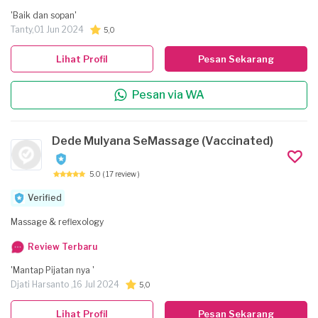
'Baik dan sopan'
Tanty,
01 Jun 2024
5,0
Lihat Profil
Pesan Sekarang
Pesan via WA
Dede Mulyana SeMassage (Vaccinated)
5.0
( 17 review )
Verified
Massage & reflexology
Review Terbaru
'Mantap Pijatan nya '
Djati Harsanto ,
16 Jul 2024
5,0
Lihat Profil
Pesan Sekarang