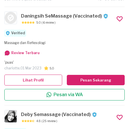
Daningsih SeMassage (Vaccinated)
5.0
( 6 review )
Verified
Massage dan Reflexologi
Review Terbaru
'puas'
charlotte,
01 Mar 2023
5,0
Lihat Profil
Pesan Sekarang
Pesan via WA
Deby Semassage (Vaccinated)
4.8
( 25 review )