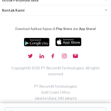
Untuk Penyedia Jasa
Kontak Kami
Download Aplikasi Sejasa di
Play Store
dan
App Store!
Copyright© 2026 PT RecomN Technologies, All rights
reserved
PT RecomN Technologies
Gold Coast Office
Jakarta Utara, DKI Jakarta