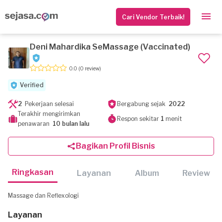
Cari Vendor Terbaik!
Deni Mahardika SeMassage (Vaccinated)
0.0
(0 review)
Verified
2
Pekerjaan selesai
Bergabung sejak
2022
Terakhir mengirimkan
Respon sekitar
1
menit
penawaran
10 bulan lalu
Bagikan Profil Bisnis
Ringkasan
Layanan
Album
Review
Massage dan Reflexologi
Layanan