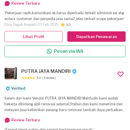
Review Terbaru
'Pekerjaan rapih,komunikasi ok,harus diperbaiki terkait administrasi shg
antara customer dan penyedia jasa sama2 jelas terkait scope pekerjaan'
Diva Teguh Respati,
03 Feb 2021
5,0
Lihat Profil
Dapatkan Penawaran
Pesan via WA
PUTRA JAYA MANDIRI
5.0
( 3 review )
Verified
Salam dari kami Vendor PUTRA JAYA MANDIRI Mahfudin kami sudah
bekerja dibidang sipil renovasi selama13tahun.dan kami menerima dan
melayani jasa kelistrikan pasang baru renovasi tambah daya perbaikan
lampu dan instalasi memperbaiki konsleting listrik dll. apa bila
Review Terbaru
ibu/bapa.berkenan Dengan layanan jasa dari kami penyedia jasa siap
membantu melayani anda semua.terimaksih hormat kami mahfudin
'Sangat tepat waktu dan sangat bertanggung jawab '