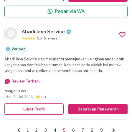
Pesan via WA
Abadi Jaya Service
5.0
( 5 review )
Verified
Abadi Jaya Service siap membantu mewujudkan keinginan anda untuk
kenyamanan dan fasilitas dirumah. kepuasan anda adalah hal mutlak
yang akan kami wujudkan dan persembahkan untuk anda.
Review Terbaru
'sangat puas'
Irfan,
29 Jul 2026
5,0
Lihat Profil
Dapatkan Penawaran
1
2
3
4
5
6
7
8
9
...