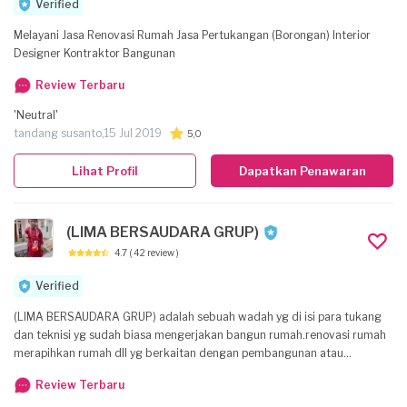
Verified
Melayani Jasa Renovasi Rumah Jasa Pertukangan (Borongan) Interior
Designer Kontraktor Bangunan
Review Terbaru
'Neutral'
tandang susanto,
15 Jul 2019
5,0
Lihat Profil
Dapatkan Penawaran
(LIMA BERSAUDARA GRUP)
4.7
( 42 review )
Verified
(LIMA BERSAUDARA GRUP) adalah sebuah wadah yg di isi para tukang
dan teknisi yg sudah biasa mengerjakan bangun rumah.renovasi rumah
merapihkan rumah dll yg berkaitan dengan pembangunan atau
perbaikan rumah kami siap berkerja dengan maksimal karena kami lebih
Review Terbaru
mengutaman kepuasaan COSTUMER KOMUNIKATIF sebagai mitra jika