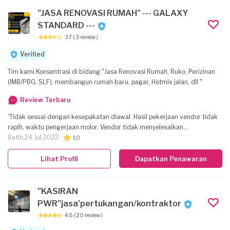
"JASA RENOVASI RUMAH" --- GALAXY
STANDARD ---
3.7
( 3 review )
Verified
Tim kami Konsentrasi di bidang "Jasa Renovasi Rumah, Ruko, Perizinan
(IMB/PBG, SLF), membangun rumah baru, pagar, Hotmix jalan, dll "
Review Terbaru
'Tidak sesuai dengan kesepakatan diawal. Hasil pekerjaan vendor tidak
rapih, waktu pengerjaan molor. Vendor tidak menyelesaikan
kewajibannya sampai selesai. Komunikasi dan attitude penanggung
Ratih,
24 Jul 2022
1,0
jawab vendor sangat buruk. Secara keseluruhan saya sangat kecewa
dan tidak merekomendasikan vendor tsb. '
Lihat Profil
Dapatkan Penawaran
"KASIRAN
PWR"jasa'pertukangan/kontraktor
4.8
( 20 review )