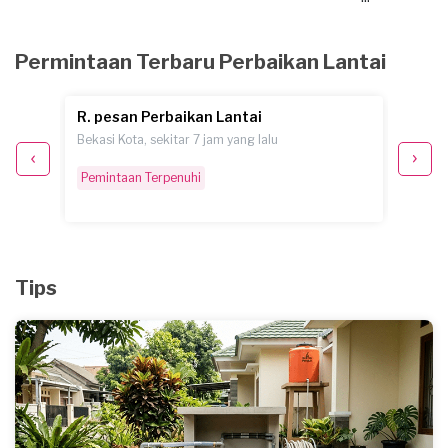
Permintaan Terbaru Perbaikan Lantai
R. pesan Perbaikan Lantai
B.S. 
Bekasi Kota, sekitar 7 jam yang lalu
Depok, 
Pemintaan Terpenuhi
Pemint
Tips