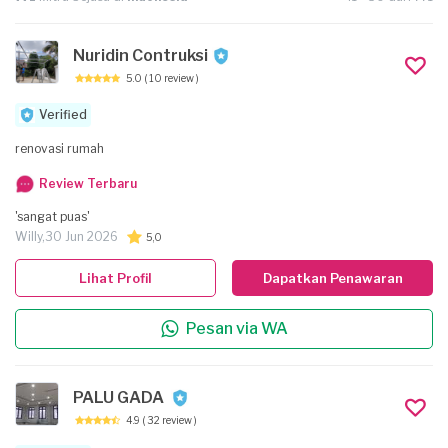
Nuridin Contruksi
5.0
( 10 review )
Verified
renovasi rumah
Review Terbaru
'sangat puas'
Willy,
30 Jun 2026
5,0
Lihat Profil
Dapatkan Penawaran
Pesan via WA
PALU GADA
4.9
( 32 review )