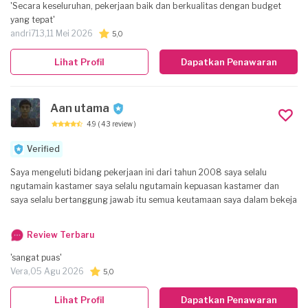
ada komplenan kami siap memperbaiki pekerjaan yg sudah kami
'Secara keseluruhan, pekerjaan baik dan berkualitas dengan budget
kerjakan jika costumer tidak sesuai dengan hasilnya. . . .
yang tepat'
MOTO:COSTUMER PUAS KAMI BAHAGIA.
andri713,
11 Mei 2026
5,0
Lihat Profil
Dapatkan Penawaran
Aan utama
4.9
( 43 review )
Verified
Saya mengeluti bidang pekerjaan ini dari tahun 2008 saya selalu
ngutamain kastamer saya selalu ngutamain kepuasan kastamer dan
saya selalu bertanggung jawab itu semua keutamaan saya dalam bekeja
Review Terbaru
'sangat puas'
Vera,
05 Agu 2026
5,0
Lihat Profil
Dapatkan Penawaran