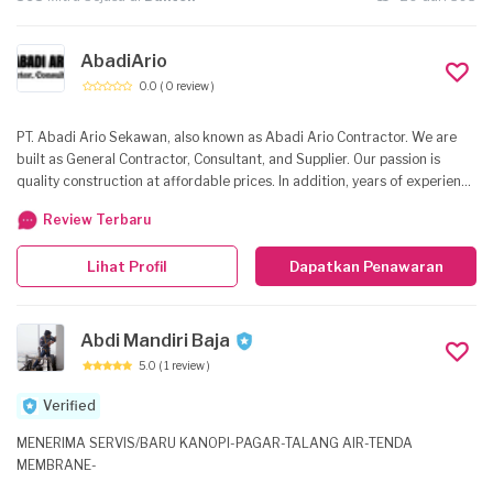
AbadiArio
0.0
( 0 review )
PT. Abadi Ario Sekawan, also known as Abadi Ario Contractor. We are
built as General Contractor, Consultant, and Supplier. Our passion is
quality construction at affordable prices. In addition, years of experience
as commercial and residential building contractors have given us a
Review Terbaru
unique perspective. We serve clients throughout Indonesia Country,
providing building, renovation, and remodeling services that reflect our
Lihat Profil
Dapatkan Penawaran
passion for detail and quality. In addition, we have extensive experience
with commercial construction projects. At Abadi Ario Contractor, we
partner with you every step of the way to create your perfect home or
office space.
Abdi Mandiri Baja
5.0
( 1 review )
Verified
MENERIMA SERVIS/BARU KANOPI-PAGAR-TALANG AIR-TENDA
MEMBRANE-