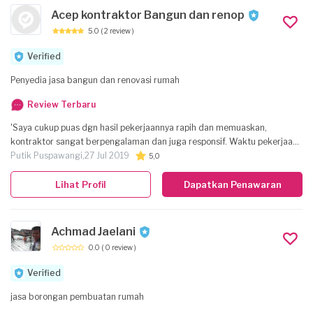
Acep kontraktor Bangun dan renop
5.0
( 2 review )
Verified
Penyedia jasa bangun dan renovasi rumah
Review Terbaru
'Saya cukup puas dgn hasil pekerjaannya rapih dan memuaskan,
kontraktor sangat berpengalaman dan juga responsif. Waktu pekerjaan
cukup akurat sesuai dgn yg diijanjikan. '
Putik Puspawangi,
27 Jul 2019
5,0
Lihat Profil
Dapatkan Penawaran
Achmad Jaelani
0.0
( 0 review )
Verified
jasa borongan pembuatan rumah