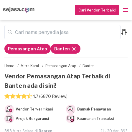
Cari Vendor Terbaik!
Pemasangan Atap
Banten
Home
/
Mitra Kami
/
Pemasangan Atap
/
Banten
Vendor Pemasangan Atap Terbaik di
Banten ada di sini!
4.7 (6870 Review)
Vendor Terverifikasi
Banyak Penawaran
Projek Bergaransi
Keamanan Transaksi
393
Mitra Sejasa di
Banten
11 - 20 dari 393