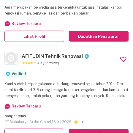
Aera merupakan penyedia jasa terkemuka untuk jasa instalasi kanopi,
renovasi rumah, bengkel las dan perbaikan pagar.
Review Terbaru
Lihat Profil
Dapatkan Penawaran
AFIFUDIN Tehnik Renovasi
4.8
( 32 review )
Verified
Kami sudah berpengalaman di bidang renovasi sejak tahun 2014. Tim
kami terdiri dari 3-5 orang tenaga kerja berpengalaman dan kami dapat
menyesuaikan jumlah pekerja tergantung besarnya proyek. Kami selalu
berusaha memberikan layanan profesional dalam semua pekerjaan kami.
Review Terbaru
Kami mengutamakan kesopanan, disiplin, dan bertanggung jawab
dalam pekerjaan kami. Garansi kami berikan untuk pekerjaan yang kami
'sangat puas '
lakukan, lama waktu disesuaikan. Ada baiknya untuk kami lakukan
PT Mahakarya Artha Global,
15 Jul 2026
5,0
survey terlebih dahulu untuk mengetahui detail lebih rinci dan
menyesuaikan dengan keinginan Anda sehingga dapat menginfokan