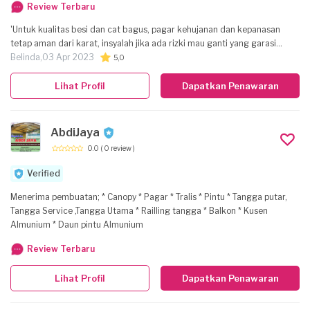
Review Terbaru
'Untuk kualitas besi dan cat bagus, pagar kehujanan dan kepanasan
tetap aman dari karat, insyalah jika ada rizki mau ganti yang garasi
mobil.'
Belinda,
03 Apr 2023
5,0
Lihat Profil
Dapatkan Penawaran
AbdiJaya
0.0
( 0 review )
Verified
Menerima pembuatan; * Canopy * Pagar * Tralis * Pintu * Tangga putar,
Tangga Service ,Tangga Utama * Railling tangga * Balkon * Kusen
Almunium * Daun pintu Almunium
Review Terbaru
Lihat Profil
Dapatkan Penawaran