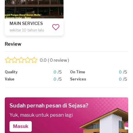
MAIN SERVICES
sekitar 10 tahun lalu
Review
0.0
( 0 review )
0
/5
0
/5
Quality
On Time
0
/5
0
/5
Value
Services
Sudah pernah pesan di Sejasa?
Yuk, masuk untuk pesan lagi
Masuk