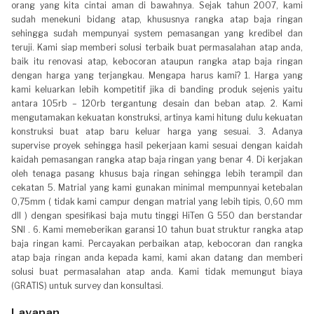
orang yang kita cintai aman di bawahnya. Sejak tahun 2007, kami
sudah menekuni bidang atap, khususnya rangka atap baja ringan
sehingga sudah mempunyai system pemasangan yang kredibel dan
teruji. Kami siap memberi solusi terbaik buat permasalahan atap anda,
baik itu renovasi atap, kebocoran ataupun rangka atap baja ringan
dengan harga yang terjangkau. Mengapa harus kami? 1. Harga yang
kami keluarkan lebih kompetitif jika di banding produk sejenis yaitu
antara 105rb – 120rb tergantung desain dan beban atap. 2. Kami
mengutamakan kekuatan konstruksi, artinya kami hitung dulu kekuatan
konstruksi buat atap baru keluar harga yang sesuai. 3. Adanya
supervise proyek sehingga hasil pekerjaan kami sesuai dengan kaidah
kaidah pemasangan rangka atap baja ringan yang benar 4. Di kerjakan
oleh tenaga pasang khusus baja ringan sehingga lebih terampil dan
cekatan 5. Matrial yang kami gunakan minimal mempunnyai ketebalan
0,75mm ( tidak kami campur dengan matrial yang lebih tipis, 0,60 mm
dll ) dengan spesifikasi baja mutu tinggi HiTen G 550 dan berstandar
SNI . 6. Kami memeberikan garansi 10 tahun buat struktur rangka atap
baja ringan kami. Percayakan perbaikan atap, kebocoran dan rangka
atap baja ringan anda kepada kami, kami akan datang dan memberi
solusi buat permasalahan atap anda. Kami tidak memungut biaya
(GRATIS) untuk survey dan konsultasi.
Layanan