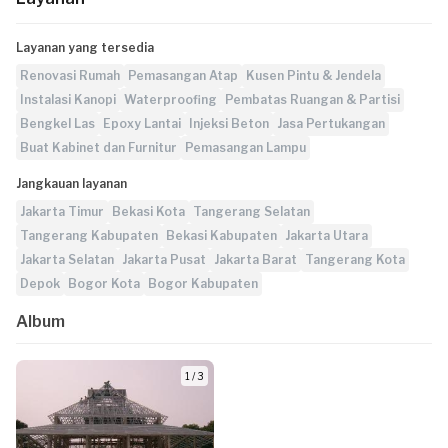
Layanan yang tersedia
Renovasi Rumah
Pemasangan Atap
Kusen Pintu & Jendela
Instalasi Kanopi
Waterproofing
Pembatas Ruangan & Partisi
Bengkel Las
Epoxy Lantai
Injeksi Beton
Jasa Pertukangan
Buat Kabinet dan Furnitur
Pemasangan Lampu
Jangkauan layanan
Jakarta Timur
Bekasi Kota
Tangerang Selatan
Tangerang Kabupaten
Bekasi Kabupaten
Jakarta Utara
Jakarta Selatan
Jakarta Pusat
Jakarta Barat
Tangerang Kota
Depok
Bogor Kota
Bogor Kabupaten
Album
1 / 3