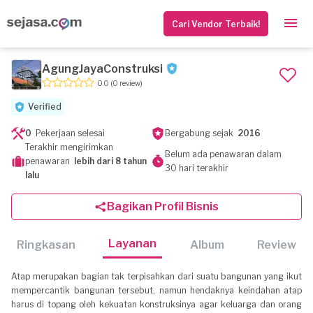
Cari Vendor Terbaik!
AgungJayaConstruksi
0.0
(0 review)
Verified
0
Pekerjaan selesai
Bergabung sejak
2016
Terakhir mengirimkan
Belum ada penawaran dalam
penawaran
lebih dari 8 tahun
30 hari terakhir
lalu
Bagikan Profil Bisnis
Layanan
Ringkasan
Album
Review
Atap merupakan bagian tak terpisahkan dari suatu bangunan yang ikut
mempercantik bangunan tersebut, namun hendaknya keindahan atap
harus di topang oleh kekuatan konstruksinya agar keluarga dan orang