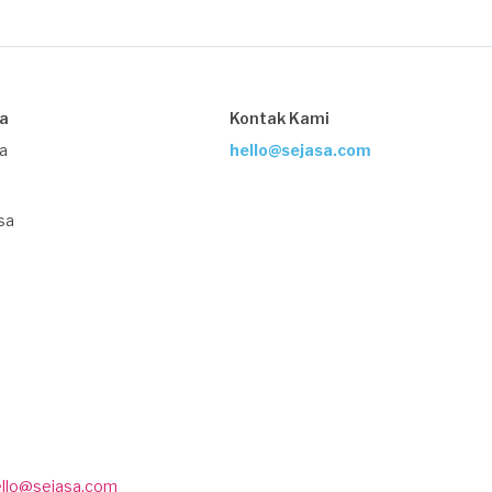
sa
Kontak Kami
ja
hello@sejasa.com
sa
ello@sejasa.com