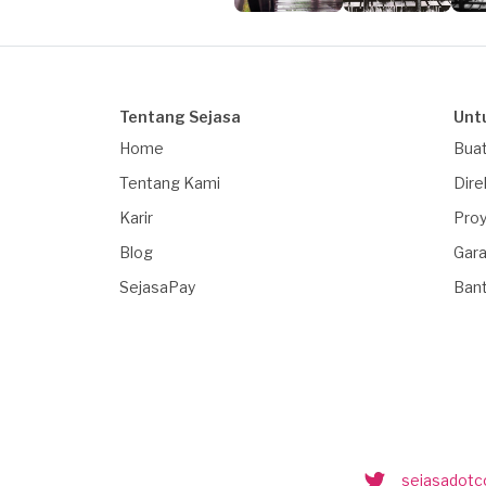
Tentang Sejasa
Unt
Home
Buat
Tentang Kami
Dire
Karir
Proy
Blog
Gara
SejasaPay
Ban
sejasadot