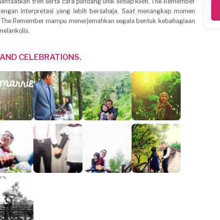
nfaatkan tren serta cara pandang unik setiap klien, The Remember
 dengan interpretasi yang lebih bersahaja. Saat menangkap momen
un, The Remember mampu menerjemahkan segala bentuk kebahagiaan
melankolis.
AND CELEBRATIONS.