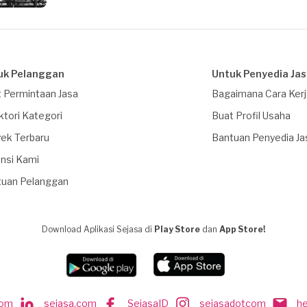
uk Pelanggan
Untuk Penyedia Ja
 Permintaan Jasa
Bagaimana Cara Ker
ktori Kategori
Buat Profil Usaha
ek Terbaru
Bantuan Penyedia Ja
nsi Kami
tuan Pelanggan
Download Aplikasi Sejasa di
Play Store
dan
App Store!
com
sejasa.com
SejasaID
sejasadotcom
h