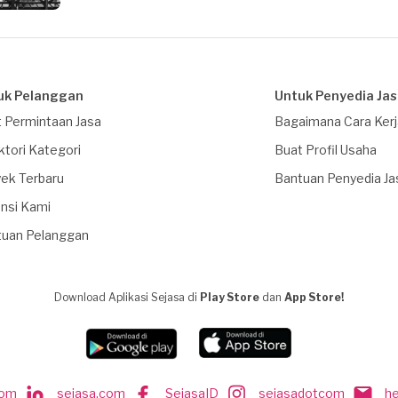
uk Pelanggan
Untuk Penyedia Ja
 Permintaan Jasa
Bagaimana Cara Ker
ktori Kategori
Buat Profil Usaha
ek Terbaru
Bantuan Penyedia Ja
nsi Kami
tuan Pelanggan
Download Aplikasi Sejasa di
Play Store
dan
App Store!
com
sejasa.com
SejasaID
sejasadotcom
h