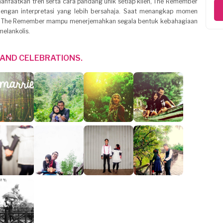
nfaatkan tren serta cara pandang unik setiap klien, The Remember
 dengan interpretasi yang lebih bersahaja. Saat menangkap momen
un, The Remember mampu menerjemahkan segala bentuk kebahagiaan
melankolis.
AND CELEBRATIONS.