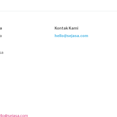
sa
Kontak Kami
ja
hello@sejasa.com
sa
ello@sejasa.com