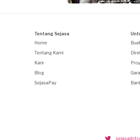
Tentang Sejasa
Unt
Home
Buat
Tentang Kami
Dire
Karir
Proy
Blog
Gara
SejasaPay
Ban
sejasadot