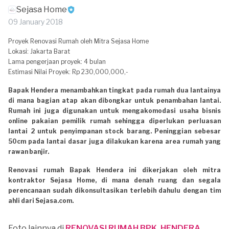
Sejasa Home
09 January 2018
Proyek Renovasi Rumah oleh Mitra Sejasa Home
Lokasi: Jakarta Barat
Lama pengerjaan proyek: 4 bulan
Estimasi Nilai Proyek: Rp 230,000,000,-
Bapak Hendera menambahkan tingkat pada rumah dua lantainya
di mana bagian atap akan dibongkar untuk penambahan lantai.
Rumah ini juga digunakan untuk mengakomodasi usaha bisnis
online pakaian pemilik rumah sehingga diperlukan perluasan
lantai 2 untuk penyimpanan stock barang. Peninggian sebesar
50cm pada lantai dasar juga dilakukan karena area rumah yang
rawan banjir.
Renovasi rumah Bapak Hendera ini dikerjakan oleh mitra
kontraktor Sejasa Home, di mana denah ruang dan segala
perencanaan sudah dikonsultasikan terlebih dahulu dengan tim
ahli dari Sejasa.com.
Foto lainnya di
RENOVASI RUMAH BPK. HENDERA