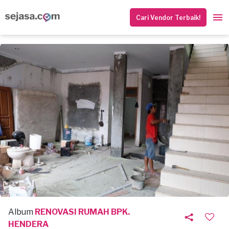
Cari Vendor Terbaik!
Album
RENOVASI RUMAH BPK.
HENDERA