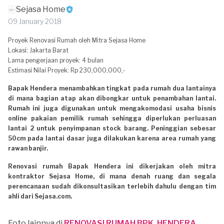
Sejasa Home
09 January 2018
Proyek Renovasi Rumah oleh Mitra Sejasa Home
Lokasi: Jakarta Barat
Lama pengerjaan proyek: 4 bulan
Estimasi Nilai Proyek: Rp 230,000,000,-
Bapak Hendera menambahkan tingkat pada rumah dua lantainya
di mana bagian atap akan dibongkar untuk penambahan lantai.
Rumah ini juga digunakan untuk mengakomodasi usaha bisnis
online pakaian pemilik rumah sehingga diperlukan perluasan
lantai 2 untuk penyimpanan stock barang. Peninggian sebesar
50cm pada lantai dasar juga dilakukan karena area rumah yang
rawan banjir.
Renovasi rumah Bapak Hendera ini dikerjakan oleh mitra
kontraktor Sejasa Home, di mana denah ruang dan segala
perencanaan sudah dikonsultasikan terlebih dahulu dengan tim
ahli dari Sejasa.com.
Foto lainnya di
RENOVASI RUMAH BPK. HENDERA