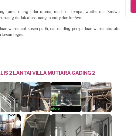
 ruang tamu, ruang tidur utama, mushola, tempat wudhu dan Km/wc.
 bh, ruang duduk atas, ruang loundry dan km/wc.
uan warna cat kusen putih, cat dinding perrpaduan warna abu-abu
 kesan tegas.
IS 2 LANTAI VILLA MUTIARA GADING 2