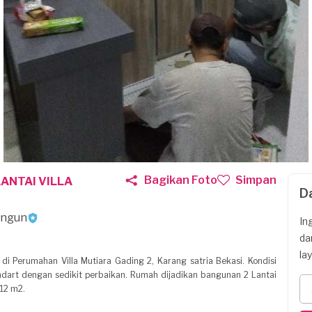
Bagikan Foto
Simpan
ANTAI VILLA
D
angun
In
da
la
 di Perumahan Villa Mutiara Gading 2, Karang satria Bekasi. Kondisi
ndart dengan sedikit perbaikan. Rumah dijadikan bangunan 2 Lantai
12 m2.