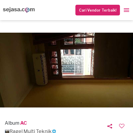
Cari Vendor Terbaik!
Album
AC
Ragel Multi Teknik