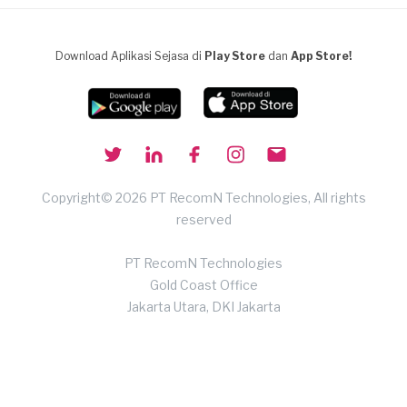
Download Aplikasi Sejasa di
Play Store
dan
App Store!
Copyright© 2026 PT RecomN Technologies, All rights
reserved
PT RecomN Technologies
Gold Coast Office
Jakarta Utara, DKI Jakarta