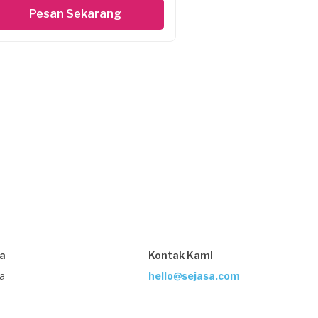
Pesan Sekarang
sa
Kontak Kami
ja
hello@sejasa.com