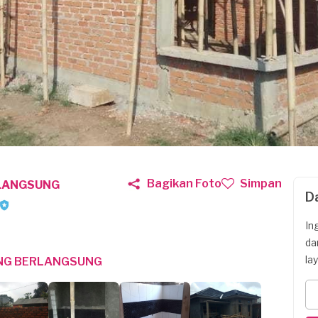
Bagikan Foto
Simpan
LANGSUNG
D
In
da
la
NG BERLANGSUNG