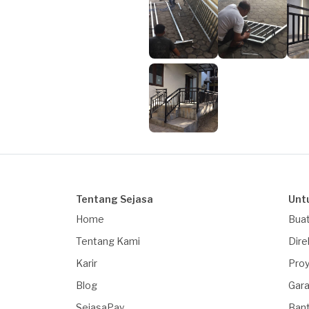
Tentang Sejasa
Unt
Home
Buat
Tentang Kami
Dire
Karir
Proy
Blog
Gara
SejasaPay
Ban