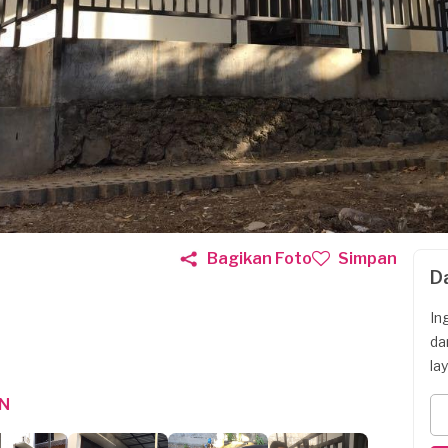
Bagikan Foto
Simpan
D
In
da
la
N