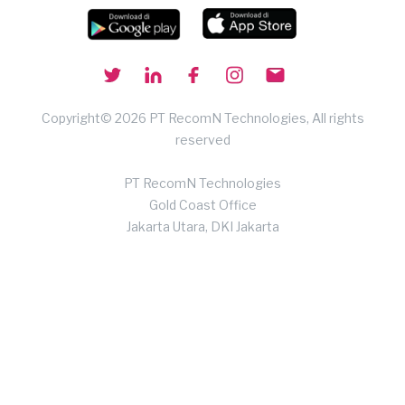
Copyright© 2026 PT RecomN Technologies, All rights
reserved
PT RecomN Technologies
Gold Coast Office
Jakarta Utara, DKI Jakarta