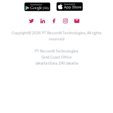
Copyright© 2026 PT RecomN Technologies, All rights
reserved
PT RecomN Technologies
Gold Coast Office
Jakarta Utara, DKI Jakarta