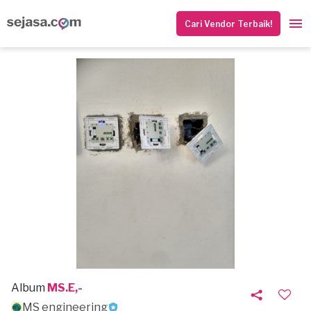
Cari Vendor Terbaik!
Album
MS.E,-
MS engineering