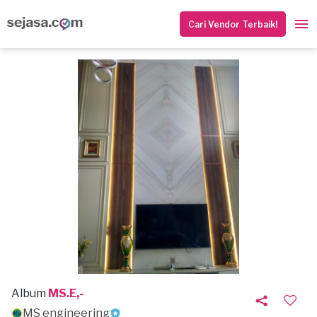
Cari Vendor Terbaik!
Album
MS.E,-
MS engineering