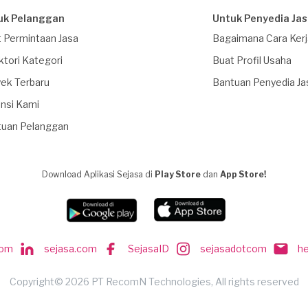
uk Pelanggan
Untuk Penyedia Ja
 Permintaan Jasa
Bagaimana Cara Ker
ktori Kategori
Buat Profil Usaha
ek Terbaru
Bantuan Penyedia Ja
nsi Kami
tuan Pelanggan
Download Aplikasi Sejasa di
Play Store
dan
App Store!
com
sejasa.com
SejasaID
sejasadotcom
h
Copyright© 2026 PT RecomN Technologies, All rights reserved