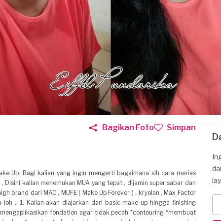
Bagikan Foto
Simpan
D
In
da
 Make Up. Bagi kalian yang ingin mengerti bagaimana sih cara merias
la
ri , Disini kalian menemukan MUA yang tepat , dijamin super sabar dan
igh brand dari MAC , MUFE ( Make Up Forever ) , kryolan , Max Factor
 loh .. 1. Kalian akan diajarkan dari basic make up hingga finishing
 *mengaplikasikan fondation agar tidak pecah *contouring *membuat