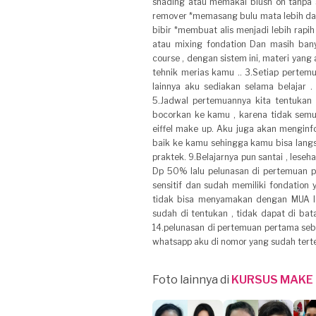
shading atau memakai blush on tanpa 
remover *memasang bulu mata lebih da
bibir *membuat alis menjadi lebih rapi
atau mixing fondation Dan masih bany
course , dengan sistem ini, materi yang
tehnik merias kamu .. 3.Setiap perte
lainnya aku sediakan selama belajar 
5.Jadwal pertemuannya kita tentukan 
bocorkan ke kamu , karena tidak semua
eiffel make up. Aku juga akan mengin
baik ke kamu sehingga kamu bisa langs
praktek. 9.Belajarnya pun santai , lese
Dp 50% lalu pelunasan di pertemuan pe
sensitif dan sudah memiliki fondation 
tidak bisa menyamakan dengan MUA lai
sudah di tentukan , tidak dapat di bat
14.pelunasan di pertemuan pertama sebe
whatsapp aku di nomor yang sudah terter
Foto lainnya di
KURSUS MAKE