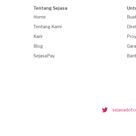
Tentang Sejasa
Unt
Home
Buat
Tentang Kami
Dire
Karir
Proy
Blog
Gara
SejasaPay
Ban
sejasadot