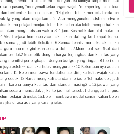
shading *membuat alis simetris dengan sisi lainnya tanpa memakai
ri satu pasang *mengenali kekurangan wajah *mempertegas contour
h dan berbentuk tanpa dicukur , *Diajarkan tehnik meracik fondation
ak lg yang akan diajarkan .. 2. Aku menggunakan sistem private
 akan kamu pelajari menjadi lebih fokus dan aku lebih memperhatikan
muan akan menghabiskan waktu 3-4 jam. Kosmetik dan alat make up
. 4.Aku berjasa home service , aku akan datang ke tempat kamu.
bersama , jadi lebih fleksibel. 6.Semua tehnik meriasku akan aku
 guru mau menginfokan secara detail . 7.Mendapat sertifikat dari
fokan produk2 kosmetik dengan harga terjangkau dan kualitas yang
ung memiliki perlengkapan dengan budget yang ringan. 8.Teori dan
han juga boleh ^^ dan aku tidak menggurui ^^ 10.Ketentuan nya adalah
rtama 11. Boleh membawa fondation sendiri jika kulit wajah kalian
yang cocok. 12.Harus mengikuti standar merias eiffel make up , jadi
n , karena punya kualitas dan standar masing2 .. 13.jadwal yang
alkan secara mendadak , jika terjadi hal tersebut dianggap hangus.
lum belajar di mulai. 15.boleh membawa model sendiri Kalian boleh
a jika dirasa ada yang kurang jelas ..
 UP