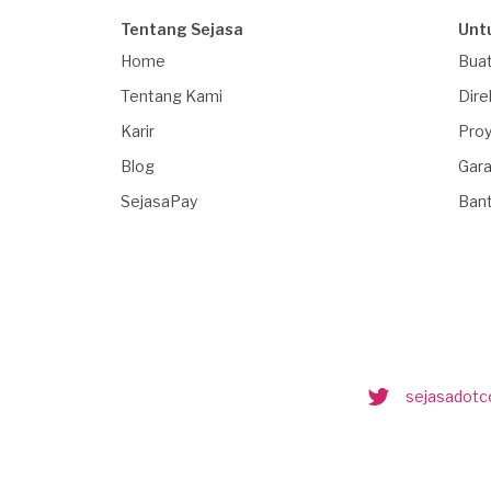
Tentang Sejasa
Unt
Home
Buat
Tentang Kami
Dire
Karir
Proy
Blog
Gara
SejasaPay
Ban
sejasadot