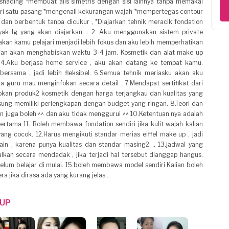
shading *membuat alis simetris dengan sisi lainnya tanpa memakai
ri satu pasang *mengenali kekurangan wajah *mempertegas contour
h dan berbentuk tanpa dicukur , *Diajarkan tehnik meracik fondation
ak lg yang akan diajarkan .. 2. Aku menggunakan sistem private
 akan kamu pelajari menjadi lebih fokus dan aku lebih memperhatikan
muan akan menghabiskan waktu 3-4 jam. Kosmetik dan alat make up
. 4.Aku berjasa home service , aku akan datang ke tempat kamu.
bersama , jadi lebih fleksibel. 6.Semua tehnik meriasku akan aku
 guru mau menginfokan secara detail . 7.Mendapat sertifikat dari
fokan produk2 kosmetik dengan harga terjangkau dan kualitas yang
ung memiliki perlengkapan dengan budget yang ringan. 8.Teori dan
han juga boleh ^^ dan aku tidak menggurui ^^ 10.Ketentuan nya adalah
rtama 11. Boleh membawa fondation sendiri jika kulit wajah kalian
yang cocok. 12.Harus mengikuti standar merias eiffel make up , jadi
n , karena punya kualitas dan standar masing2 .. 13.jadwal yang
alkan secara mendadak , jika terjadi hal tersebut dianggap hangus.
lum belajar di mulai. 15.boleh membawa model sendiri Kalian boleh
a jika dirasa ada yang kurang jelas ..
 UP