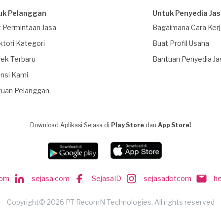
uk Pelanggan
Untuk Penyedia Ja
 Permintaan Jasa
Bagaimana Cara Ker
ktori Kategori
Buat Profil Usaha
ek Terbaru
Bantuan Penyedia Ja
nsi Kami
tuan Pelanggan
Download Aplikasi Sejasa di
Play Store
dan
App Store!
com
sejasa.com
SejasaID
sejasadotcom
h
Copyright© 2026 PT RecomN Technologies, All rights reserved