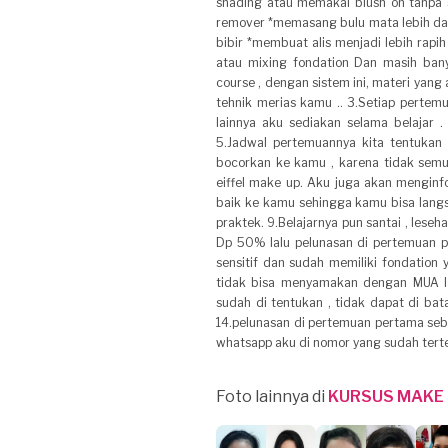
shading atau memakai blush on tanpa 
remover *memasang bulu mata lebih da
bibir *membuat alis menjadi lebih rapi
atau mixing fondation Dan masih bany
course , dengan sistem ini, materi yang
tehnik merias kamu .. 3.Setiap perte
lainnya aku sediakan selama belajar 
5.Jadwal pertemuannya kita tentukan 
bocorkan ke kamu , karena tidak semua
eiffel make up. Aku juga akan mengin
baik ke kamu sehingga kamu bisa langs
praktek. 9.Belajarnya pun santai , lese
Dp 50% lalu pelunasan di pertemuan pe
sensitif dan sudah memiliki fondation 
tidak bisa menyamakan dengan MUA lai
sudah di tentukan , tidak dapat di bat
14.pelunasan di pertemuan pertama sebe
whatsapp aku di nomor yang sudah terter
Foto lainnya di
KURSUS MAKE