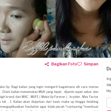
Bagikan Foto
Simpan
D
In
da
 Make Up. Bagi kalian yang ingin mengerti bagaimana sih cara merias
la
ri , Disini kalian menemukan MUA yang tepat , dijamin super sabar dan
igh brand dari MAC , MUFE ( Make Up Forever ) , kryolan , Max Factor
 loh .. 1. Kalian akan diajarkan dari basic make up hingga finishing
 *mengaplikasikan fondation agar tidak pecah *contouring *membuat