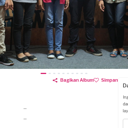
Bagikan Album
Simpan
D
In
da
—
la
—