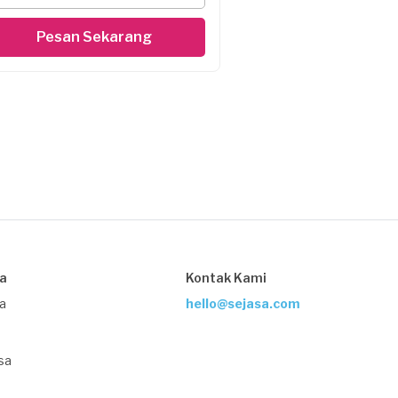
Pesan Sekarang
sa
Kontak Kami
ja
hello@sejasa.com
sa