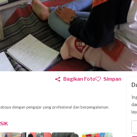
Bagikan Foto
Simpan
D
In
da
urabaya dengan pengajar yang profesional dan berpengalaman.
la
SIK