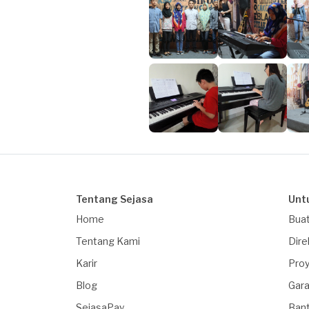
Tentang Sejasa
Unt
Home
Buat
Tentang Kami
Dire
Karir
Proy
Blog
Gara
SejasaPay
Ban