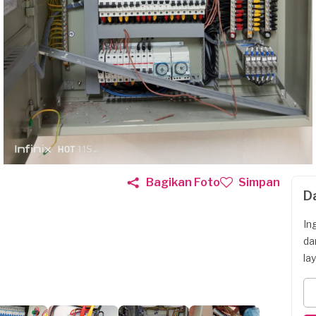
Bagikan Foto
Simpan
D
In
da
la