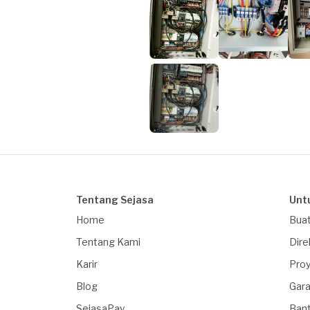
Tentang Sejasa
Unt
Home
Buat
Tentang Kami
Dire
Karir
Proy
Blog
Gara
SejasaPay
Ban