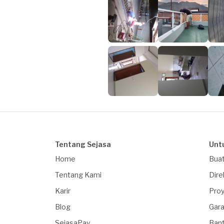
Tentang Sejasa
Unt
Home
Buat
Tentang Kami
Dire
Karir
Proy
Blog
Gara
SejasaPay
Ban