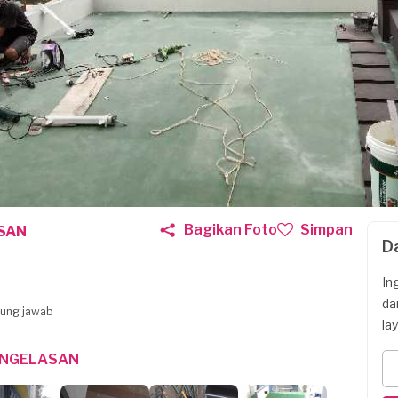
Bagikan Foto
Simpan
SAN
D
In
da
gung jawab
la
ENGELASAN