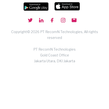
Copyright© 2026 PT RecomN Technologies, All rights
reserved
PT RecomN Technologies
Gold Coast Office
Jakarta Utara, DKI Jakarta