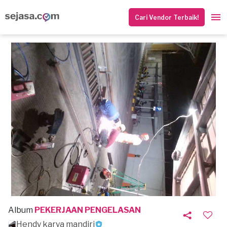
Cari Vendor Terbaik!
Album
PEKERJAAN PENGELASAN
Hendy karya mandiri