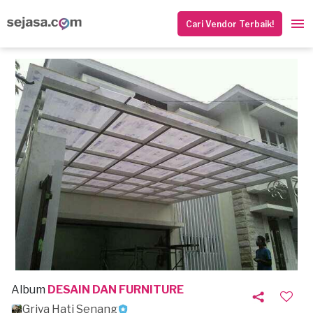
Cari Vendor Terbaik!
Album
DESAIN DAN FURNITURE
Griya Hati Senang