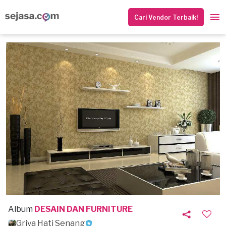
Cari Vendor Terbaik!
Album
DESAIN DAN FURNITURE
Griya Hati Senang