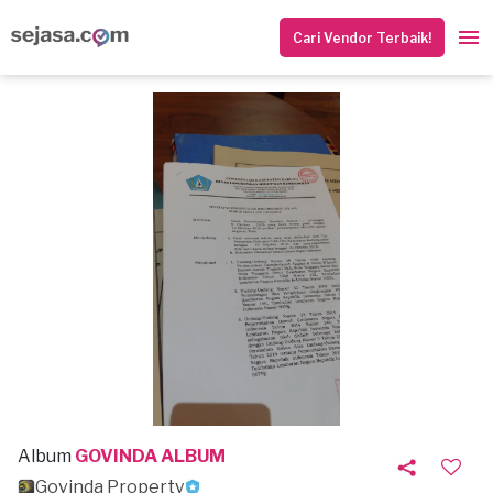
Cari Vendor Terbaik!
Album
GOVINDA ALBUM
Govinda Property