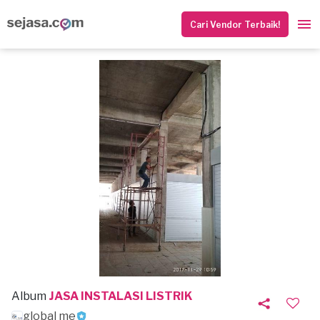
Cari Vendor Terbaik!
Album
JASA INSTALASI LISTRIK
global me