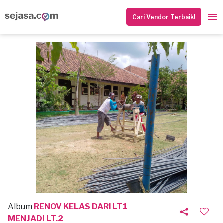
Cari Vendor Terbaik!
Album
RENOV KELAS DARI LT1
MENJADI LT.2