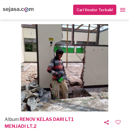
Cari Vendor Terbaik!
Album
RENOV KELAS DARI LT1
MENJADI LT.2