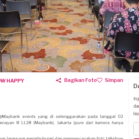
Bagikan Foto
Simpan
OW HAPPY
D
In
da
la
 @Maybank events yang di selenggarakan pada tanggal 02
nayan III Lt.28 (Maybank), Jakarta (
pure dari kamera hanya
og yang langsung menghubungi dan mempercayakan foto talkshow