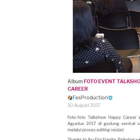
Album
FOTO EVENT TALKSH
CAREER
FesProduction
30 August 2017
Foto-foto Talkshow Happy Career
Agustus 2017 di gedung sentral se
melalui proses editing resize
)
Thanks to Ibu Elvi Fianita, Psikol