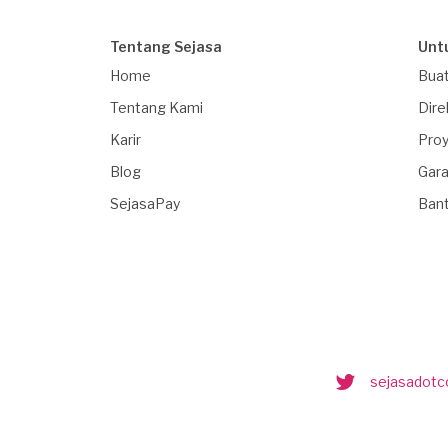
Tentang Sejasa
Unt
Home
Buat
Tentang Kami
Dire
Karir
Proy
Blog
Gara
SejasaPay
Ban
sejasadot