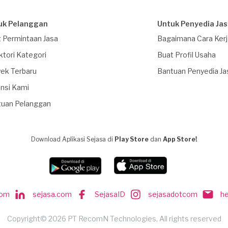
uk Pelanggan
Untuk Penyedia Ja
 Permintaan Jasa
Bagaimana Cara Ker
ktori Kategori
Buat Profil Usaha
ek Terbaru
Bantuan Penyedia Ja
nsi Kami
tuan Pelanggan
Download Aplikasi Sejasa di
Play Store
dan
App Store!
com
sejasa.com
SejasaID
sejasadotcom
h
Copyright© 2026 PT RecomN Technologies, All rights reserved