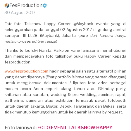
FesProduction
30 August 2017
Foto-foto Talkshow Happy Career @Maybank events yang di
selenggarakan pada tanggal 02 Agustus 2017 di gedung sentral
senayan III Lt.28 (Maybank), Jakarta (
pure dari kamera hanya
melalui proses editing resize
)
Thanks to Ibu Elvi Fianita, Psikolog yang langsung menghubungi
dan mempercayakan foto talkshow buku Happy Career kepada
fesproduction.
www.fesproduction.com
hadir sebagai salah satu alternatif pilihan
yang dapat dipercaya (
lihat portfolio lainnya yang pernah ditangani
)
untuk meng-
handle
dokumentasi / liputan foto video berbagai
macam acara Anda seperti ulang tahun atau Birthday party,
khitanan atau sunatan, wedding & pre-wedding, seminar, rapat,
gathering, pameran atau exhibition termasuk paket fotobooth
untuk daerah Jakarta, Bogor, Depok, Tangerang dan Bekasi serta
tidak menutup kemungkinan untuk ke daerah lainnya by request.
Foto lainnya di
FOTO EVENT TALKSHOW HAPPY