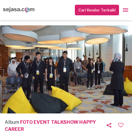
Cari Vendor Terbaik!
Album
FOTO EVENT TALKSHOW HAPPY
CAREER