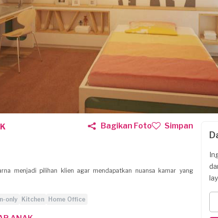
Bagikan Foto
Simpan
AK
D
In
da
rna menjadi pilihan klien agar mendapatkan nuansa kamar yang
la
n-only
Kitchen
Home Office