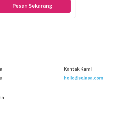
Pesan Sekarang
sa
Kontak Kami
ja
hello@sejasa.com
sa