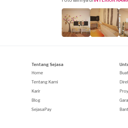
Foto lainnya di
INTERIOR KAM
Tentang Sejasa
Unt
Home
Buat
Tentang Kami
Dire
Karir
Proy
Blog
Gara
SejasaPay
Ban